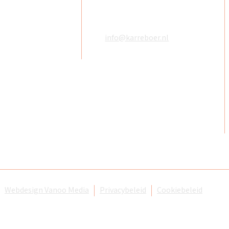
De Karreboer
078 618 08 48
Amstelwijckweg 48
06 18610783
3316 BB Dordrecht
info@karreboer.nl
Webdesign Vanoo Media
Privacybeleid
Cookiebeleid