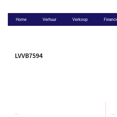
Home
Verhuur
Verkoop
Financi
LVVB7594
Over De Karreboer
Ad