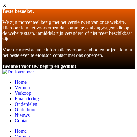
X
Beste bezoeker,
We zijn momenteel bezig met het vernieuwen van onze website.
Hierdoor kan het voorkomen dat sommige aanhangwagens die op
de website staan, inmiddels zijn veranderd of niet meer beschikbaar
zijn.
Voor de meest actuele informatie over ons aanbod en prijzen kunt u
het beste even telefonisch contact met ons opnemen.
Bedankt voor uw begrip en geduld!
Home
Verhuur
Verkoop
Financiering
Onderdelen
Onderhoud
Nieuws
Contact
Home
Verhuur