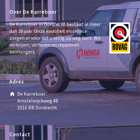
Over De Karreboer
De Karreboer in Dordrecht bestaat al meer
dan 20 jaar. Onze kwaliteit en service
zorgen er voor dat u veilig op weg kunt. Wij
verkopen, verhuren en repareren
aanhangers.
Adres
De Karreboer
Amstelwijckweg 48
3316 BB Dordrecht
Contact