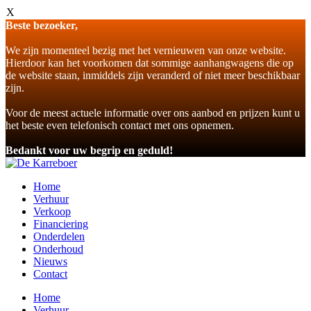
X
Beste bezoeker,
We zijn momenteel bezig met het vernieuwen van onze website.
Hierdoor kan het voorkomen dat sommige aanhangwagens die op
de website staan, inmiddels zijn veranderd of niet meer beschikbaar
zijn.
Voor de meest actuele informatie over ons aanbod en prijzen kunt u
het beste even telefonisch contact met ons opnemen.
Bedankt voor uw begrip en geduld!
Home
Verhuur
Verkoop
Financiering
Onderdelen
Onderhoud
Nieuws
Contact
Home
Verhuur