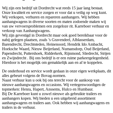
Wij zijn een bedrijf uit Dordrecht wat reeds 15 jaar lang bestaat.
Onze kwaliteit en service zorgen er voor dat u veilig op weg kunt.
Wij verkopen, verhuren en repareren aanhangers. Wij hebben
aanhangwagens in diverse soorten en maten zodoende maken wij
van uw vervoersproblemen een zorgeloze rit. Karreboer verhuur en
verkoop van Aanhangwagens.
Wij zijn gevestigd in Dordrecht maar ook goed bereikbaar voor de
nabij gelegen plaatsen, zoals ’s Gravendeel, Alblasserdam,
Barendrecht, Drechtsteden, Heinenoord, Hendrik Ido Ambacht,
Hoeksche Waard, Nieuw Beijerland, Numansdorp, Oud Beijerland,
Papendrecht, Puttershoek, Ridderkerk, Rijnmond, Sliedrecht, Strijen
en Zwijndrecht . Bij ons bedrijf is er een ruime parkeergelegenheid.
Hierdoor is het mogelijk om gemakkelijk aan en af te koppelen.
De onderhoud en service wordt gedaan in onze eigen werkplaats, dit
alles gebeurt volgens de Bovag-normen.
Naast verhuur kun u ook bij ons terecht voor de aankoop van
nieuwe aanhangwagens en occasions. Wij vertegenwoordigen de
topmerken: Henra, Hapert, Anssems, Hulco en Humbaur.
Bij De Karreboer kunt u zowel nieuwe als gebruikte trailers en
aanhangers kopen. Wij bieden u een uitgebreid assortiment
aanhangwagens en trailers aan. Ook hebben wij aanhangwagens en
trailers in de verhuur.