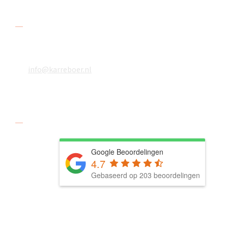
Contact
078 618 08 48
06 18610783
info@karreboer.nl
Social media
Google Beoordelingen
4.7
Gebaseerd op 203 beoordelingen