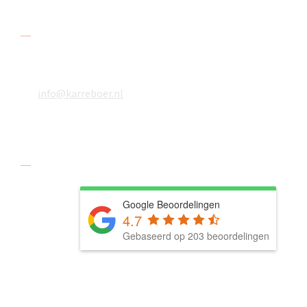
Contact
078 618 08 48
06 18610783
info@karreboer.nl
Social media
Google Beoordelingen
4.7
Gebaseerd op 203 beoordelingen