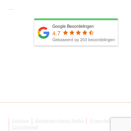
Social media
Google Beoordelingen
4.7
Gebaseerd op 203 beoordelingen
© De Karreboer. Alle rechten voorbehouden.
Sitemap
Webdesign Vanoo Media
Privacybeleid
Cookiebeleid