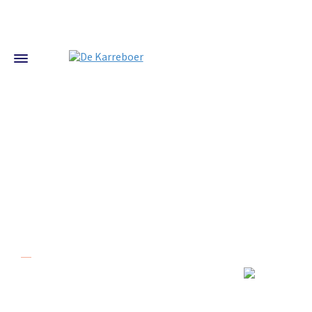
Over De Karreboer
De Karreboer in Dordrecht bestaat al meer
dan 20 jaar. Onze kwaliteit en service
zorgen er voor dat u veilig op weg kunt. Wij