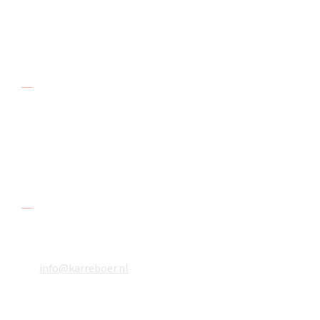
verkopen, verhuren en repareren aanhangers.
Adres
De Karreboer
Amstelwijckweg 48
3316 BB Dordrecht
Contact
078 618 08 48
06 18610783
info@karreboer.nl