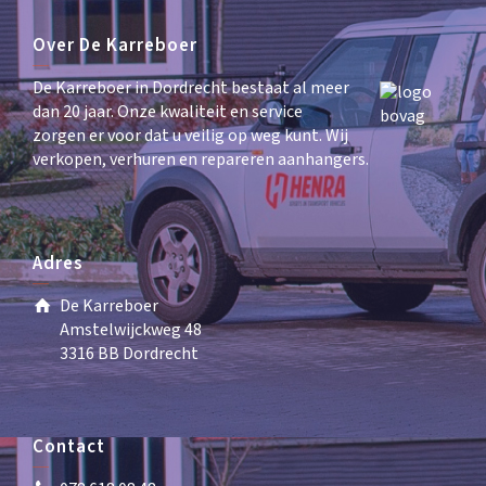
Over De Karreboer
De Karreboer in Dordrecht bestaat al meer
dan 20 jaar. Onze kwaliteit en service
zorgen er voor dat u veilig op weg kunt. Wij
verkopen, verhuren en repareren aanhangers.
Adres
De Karreboer
Amstelwijckweg 48
3316 BB Dordrecht
Contact