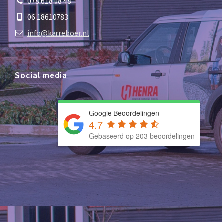
078 618 08 48
06 18610783
info@karreboer.nl
Social media
Google Beoordelingen
4.7
Gebaseerd op 203 beoordelingen