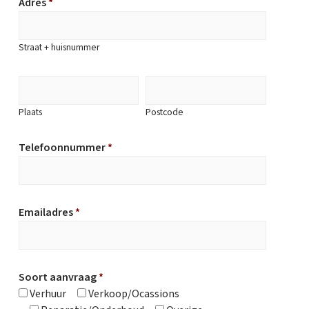
Adres
*
Straat + huisnummer
Plaats
Postcode
Telefoonnummer
*
Emailadres
*
Soort aanvraag
*
Verhuur
Verkoop/Ocassions