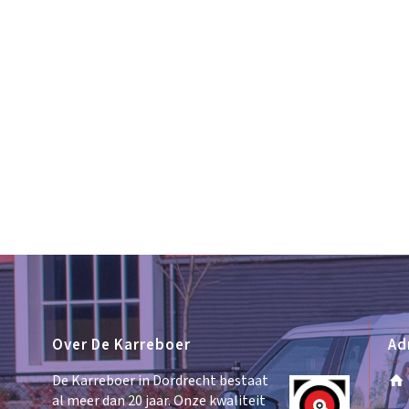
Over De Karreboer
Ad
De Karreboer in Dordrecht bestaat
al meer dan 20 jaar. Onze kwaliteit