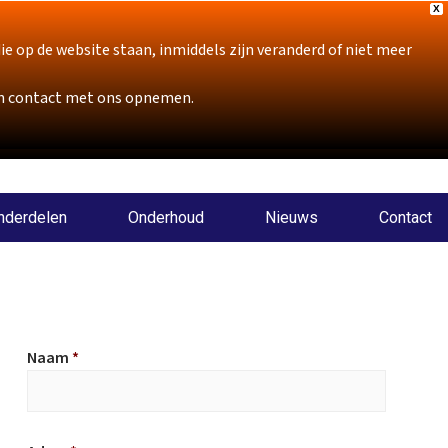
X
p de website staan, inmiddels zijn veranderd of niet meer
sch contact met ons opnemen.
nderdelen
Onderhoud
Nieuws
Contact
Naam
*