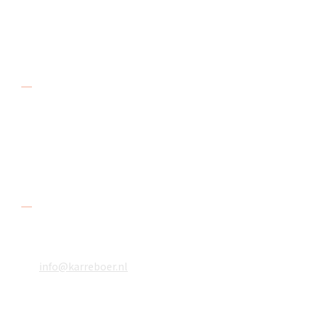
verkopen, verhuren en repareren aanhangers.
Adres
De Karreboer
Amstelwijckweg 48
3316 BB Dordrecht
Contact
078 618 08 48
06 18610783
info@karreboer.nl