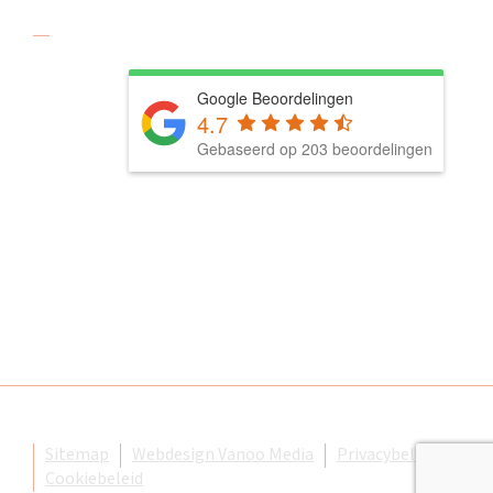
Social media
Google Beoordelingen
4.7
Gebaseerd op 203 beoordelingen
© De Karreboer. Alle rechten voorbehouden.
Sitemap
Webdesign Vanoo Media
Privacybeleid
Cookiebeleid