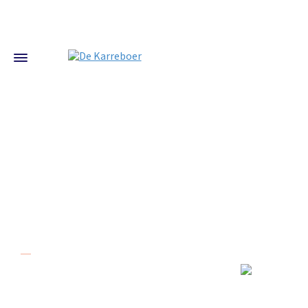
Over De Karreboer
De Karreboer in Dordrecht bestaat al meer
dan 20 jaar. Onze kwaliteit en service
zorgen er voor dat u veilig op weg kunt. Wij