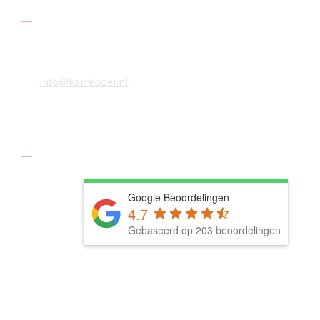
Contact
078 618 08 48
06 18610783
info@karreboer.nl
Social media
Google Beoordelingen
4.7
Gebaseerd op 203 beoordelingen