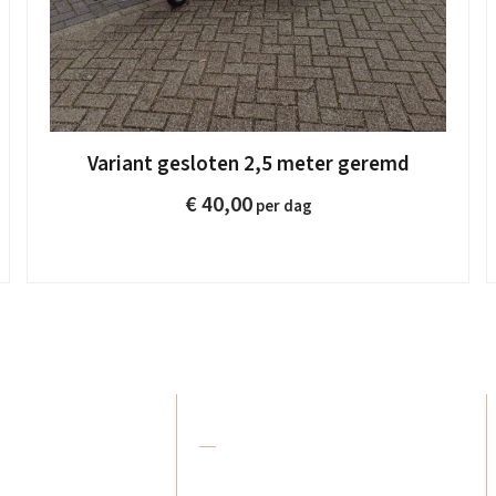
Variant gesloten 2,5 meter geremd
€
40,00
res
Contact
De Karreboer
078 618 08 48
Amstelwijckweg 48