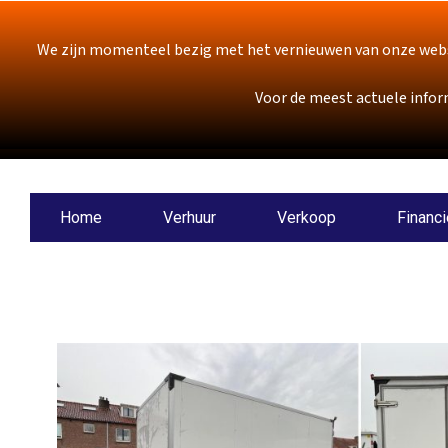
We zijn momenteel bezig met het vernieuwen van onze webs
Voor de meest actuele infor
Home
Verhuur
Verkoop
Financi