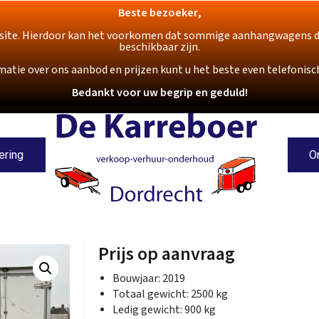
Beste bezoeker,
ite. Hierdoor kan het voorkomen dat sommige aanhangwagens die o
beschikbaar zijn.
matie over ons aanbod en prijzen kunt u het beste even telefoni
Bedankt voor uw begrip en geduld!
ering
O
Prijs op aanvraag
Bouwjaar: 2019
Totaal gewicht: 2500 kg
Ledig gewicht: 900 kg