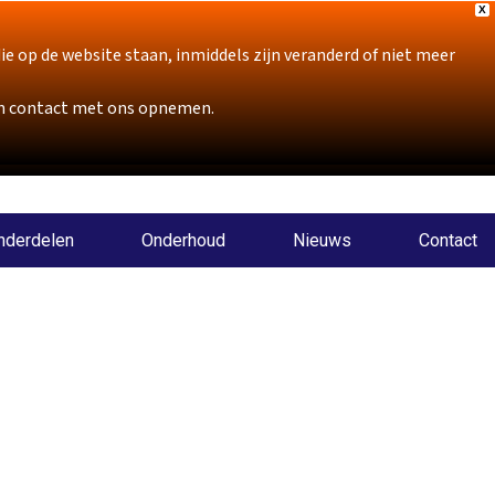
X
p de website staan, inmiddels zijn veranderd of niet meer
sch contact met ons opnemen.
nderdelen
Onderhoud
Nieuws
Contact