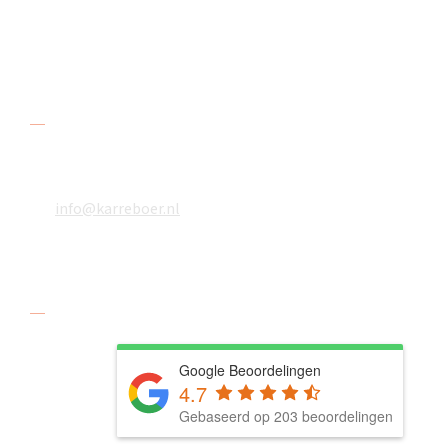
3316 BB Dordrecht
Contact
078 618 08 48
06 18610783
info@karreboer.nl
Social media
Google Beoordelingen
4.7
Gebaseerd op 203 beoordelingen