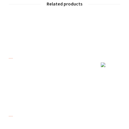
Related products
Over De Karreboer
De Karreboer in Dordrecht bestaat al meer
dan 20 jaar. Onze kwaliteit en service
zorgen er voor dat u veilig op weg kunt. Wij
verkopen, verhuren en repareren aanhangers.
Adres
De Karreboer
Amstelwijckweg 48