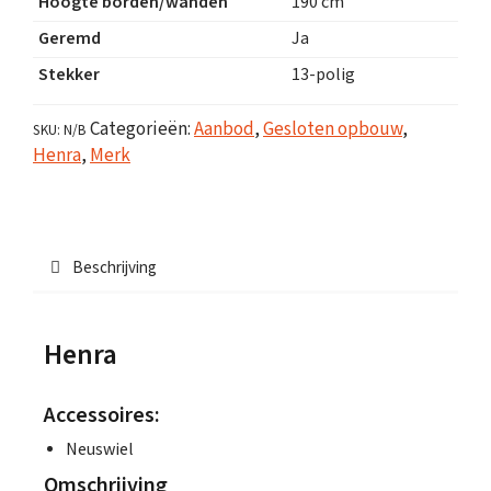
Hoogte borden/wanden
190 cm
Geremd
Ja
Stekker
13-polig
Categorieën:
Aanbod
,
Gesloten opbouw
,
SKU:
N/B
Henra
,
Merk
Beschrijving
Henra
Accessoires:
Neuswiel
Omschrijving