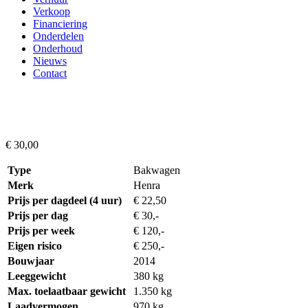
Verkoop
Financiering
Onderdelen
Onderhoud
Nieuws
Contact
€
30,00
Type
Bakwagen
Merk
Henra
Prijs per dagdeel (4 uur)
€ 22,50
Prijs per dag
€ 30,-
Prijs per week
€ 120,-
Eigen risico
€ 250,-
Bouwjaar
2014
Leeggewicht
380 kg
Max. toelaatbaar gewicht
1.350 kg
Laadvermogen
970 kg