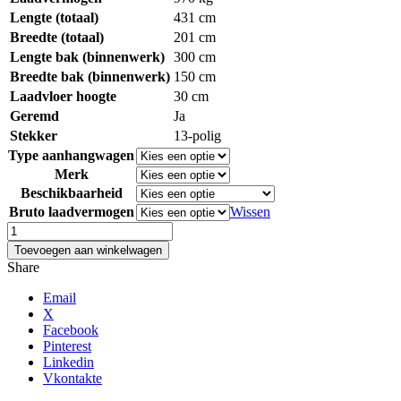
Lengte (totaal)
431 cm
Breedte (totaal)
201 cm
Lengte bak (binnenwerk)
300 cm
Breedte bak (binnenwerk)
150 cm
Laadvloer hoogte
30 cm
Geremd
Ja
Stekker
13-polig
Type aanhangwagen
Merk
Beschikbaarheid
Bruto laadvermogen
Wissen
Bakwagen
geremd
Toevoegen aan winkelwagen
3
Share
meter
aantal
Email
X
Facebook
Pinterest
Linkedin
Vkontakte