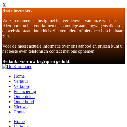
X
Beste bezoeker,
We zijn momenteel bezig met het vernieuwen van onze website.
Hierdoor kan het voorkomen dat sommige aanhangwagens die op
de website staan, inmiddels zijn veranderd of niet meer beschikbaar
zijn.
Voor de meest actuele informatie over ons aanbod en prijzen kunt u
het beste even telefonisch contact met ons opnemen.
Bedankt voor uw begrip en geduld!
Home
Verhuur
Verkoop
Financiering
Onderdelen
Onderhoud
Nieuws
Contact
Home
Verhuur