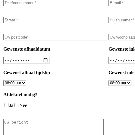
Gewenste afhaaldatum
Gewenste in
Gewenst afhaal tijdstip
Gewenst inlev
Afdeknet nodig?
Ja
Nee