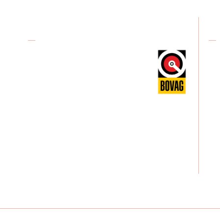
Over De Karreboer
Ad
De Karreboer in Dordrecht bestaat
al meer dan 20 jaar. Onze kwaliteit
en service zorgen er voor dat u
veilig op weg kunt. Wij verkopen,
verhuren en repareren aanhangers.