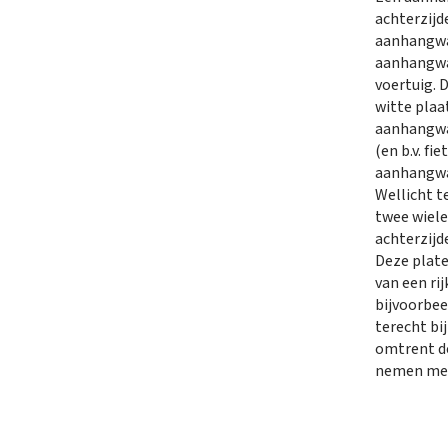
achterzij
aanhangwag
aanhangwa
voertuig. 
witte plaa
aanhangwa
(en b.v. fi
aanhangwag
Wellicht t
twee wiele
achterzijd
Deze plate
van een ri
bijvoorbee
terecht bi
omtrent de
nemen met