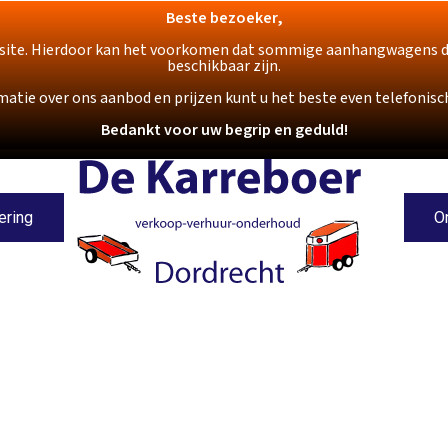
Beste bezoeker,
ite. Hierdoor kan het voorkomen dat sommige aanhangwagens die o
beschikbaar zijn.
matie over ons aanbod en prijzen kunt u het beste even telefoni
Bedankt voor uw begrip en geduld!
ering
O