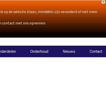
X
p de website staan, inmiddels zijn veranderd of niet meer
sch contact met ons opnemen.
nderdelen
Onderhoud
Nieuws
Contact