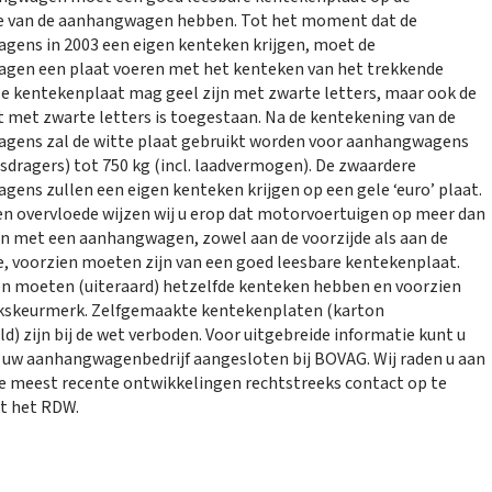
de van de aanhangwagen hebben. Tot het moment dat de
ens in 2003 een eigen kenteken krijgen, moet de
gen een plaat voeren met het kenteken van het trekkende
De kentekenplaat mag geel zijn met zwarte letters, maar ook de
t met zwarte letters is toegestaan. Na de kentekening van de
gens zal de witte plaat gebruikt worden voor aanhangwagens
etsdragers) tot 750 kg (incl. laadvermogen). De zwaardere
ens zullen een eigen kenteken krijgen op een gele ‘euro’ plaat.
en overvloede wijzen wij u erop dat motorvoertuigen op meer dan
n met een aanhangwagen, zowel aan de voorzijde als aan de
e, voorzien moeten zijn van een goed leesbare kentekenplaat.
n moeten (uiteraard) hetzelfde kenteken hebben en voorzien
jkskeurmerk. Zelfgemaakte kentekenplaten (karton
ld) zijn bij de wet verboden. Voor uitgebreide informatie kunt u
j uw aanhangwagenbedrijf aangesloten bij BOVAG. Wij raden u aan
 meest recente ontwikkelingen rechtstreeks contact op te
 het RDW.