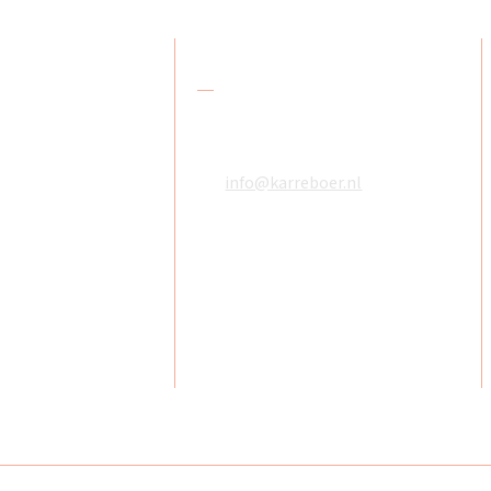
res
Contact
De Karreboer
078 618 08 48
Amstelwijckweg 48
06 18610783
3316 BB Dordrecht
info@karreboer.nl