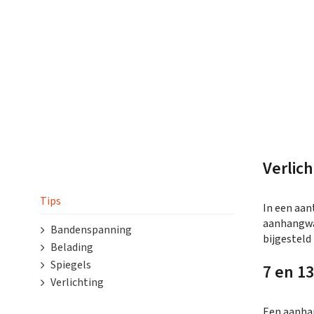
Verlich
Tips
In een aan
aanhangwag
Bandenspanning
bijgesteld
Belading
Spiegels
7 en 13
Verlichting
Een aanha