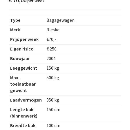
€
70,00
Type
Bagagewagen
Merk
Rieske
Prijs per week
€70,-
Eigen risico
€ 250
Bouwjaar
2004
Leeggewicht
150 kg
Max.
500 kg
toelaatbaar
gewicht
Laadvermogen
350 kg
Lengte bak
150 cm
(binnenwerk)
Breedte bak
100 cm