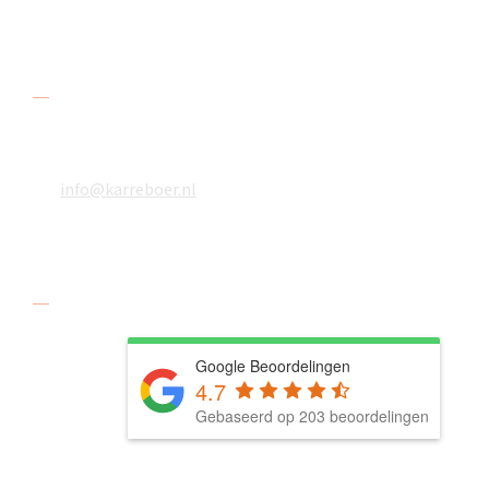
Contact
078 618 08 48
06 18610783
info@karreboer.nl
Social media
Google Beoordelingen
4.7
Gebaseerd op 203 beoordelingen