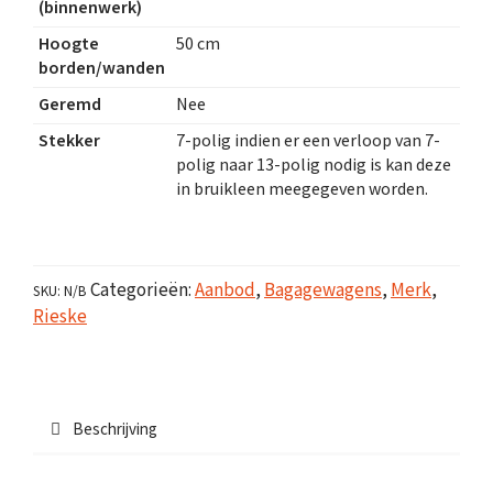
(binnenwerk)
Hoogte
50 cm
borden/wanden
Geremd
Nee
Stekker
7-polig indien er een verloop van 7-
polig naar 13-polig nodig is kan deze
in bruikleen meegegeven worden.
Categorieën:
Aanbod
,
Bagagewagens
,
Merk
,
SKU:
N/B
Rieske
Beschrijving