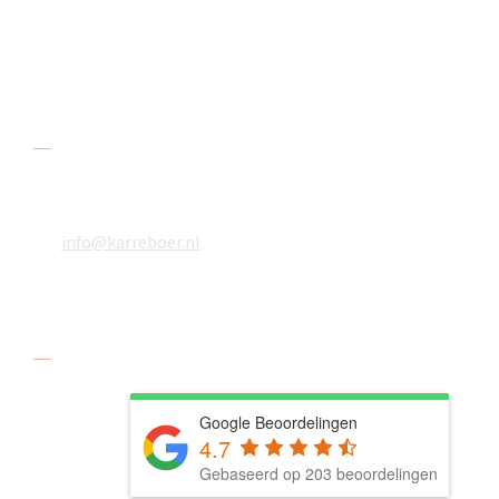
Amstelwijckweg 48
3316 BB Dordrecht
Contact
078 618 08 48
06 18610783
info@karreboer.nl
Social media
Google Beoordelingen
4.7
Gebaseerd op 203 beoordelingen