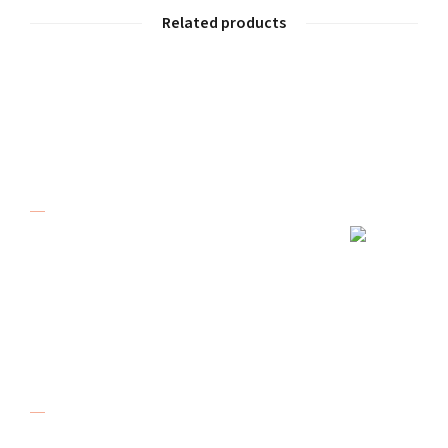
Related products
Over De Karreboer
De Karreboer in Dordrecht bestaat al meer
dan 20 jaar. Onze kwaliteit en service
zorgen er voor dat u veilig op weg kunt. Wij
verkopen, verhuren en repareren aanhangers.
Adres
De Karreboer