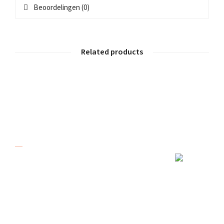
Beoordelingen (0)
Related products
Over De Karreboer
De Karreboer in Dordrecht bestaat al meer
dan 20 jaar. Onze kwaliteit en service
zorgen er voor dat u veilig op weg kunt. Wij
verkopen, verhuren en repareren aanhangers.