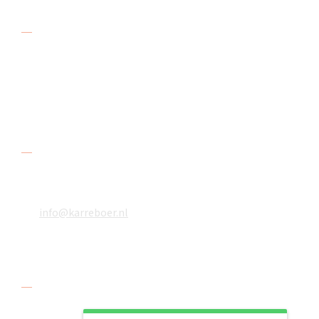
Adres
De Karreboer
Amstelwijckweg 48
3316 BB Dordrecht
Contact
078 618 08 48
06 18610783
info@karreboer.nl
Social media