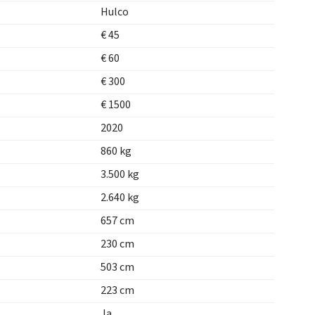
Hulco
€ 45
€ 60
€ 300
€ 1500
2020
860 kg
3.500 kg
2.640 kg
657 cm
230 cm
503 cm
223 cm
Ja