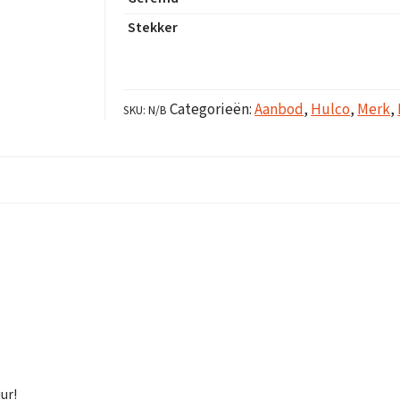
Stekker
Categorieën:
Aanbod
,
Hulco
,
Merk
,
SKU:
N/B
ur!