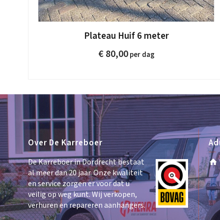
Plateau Huif 6 meter
€
80,00
Over De Karreboer
Ad
De Karreboer in Dordrecht bestaat
al meer dan 20 jaar. Onze kwaliteit
en service zorgen er voor dat u
veilig op weg kunt. Wij verkopen,
verhuren en repareren aanhangers.