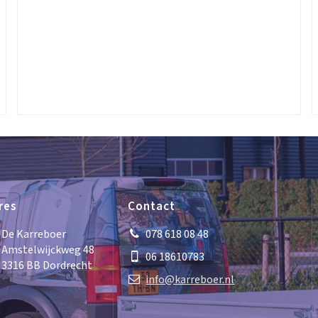
res
Contact
De Karreboer
078 618 08 48
Amstelwijckweg 48
06 18610783
3316 BB Dordrecht
info@karreboer.nl