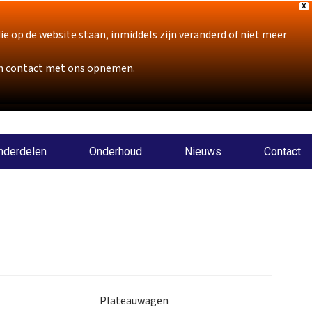
X
p de website staan, inmiddels zijn veranderd of niet meer
sch contact met ons opnemen.
nderdelen
Onderhoud
Nieuws
Contact
Plateauwagen