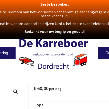
Beste bezoeker,
ite. Hierdoor kan het voorkomen dat sommige aanhangwagens die o
beschikbaar zijn.
matie over ons aanbod en prijzen kunt u het beste even telefoni
Bedankt voor uw begrip en geduld!
ering
O
€
60,00
Type